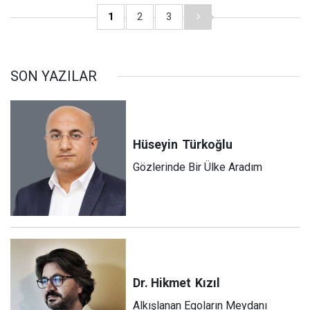
1
2
3
SON YAZILAR
Hüseyin
Türkoğlu
Gözlerinde Bir Ülke Aradım
Dr. Hikmet
Kızıl
Alkışlanan Egoların Meydanı