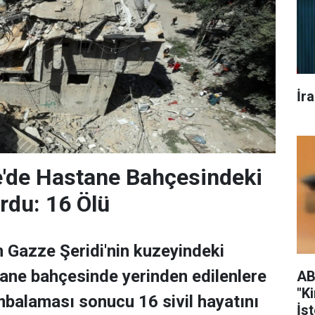
İr
ze'de Hastane Bahçesindeki
urdu: 16 Ölü
n Gazze Şeridi'nin kuzeyindeki
tane bahçesinde yerinden edilenlere
AB
"K
ombalaması sonucu 16 sivil hayatını
İs