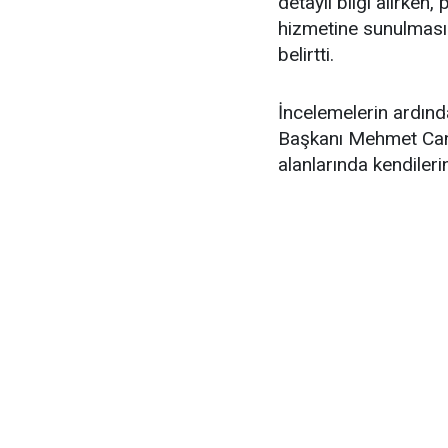
detaylı bilgi alırken
hizmetine sunulması i
belirtti.
İncelemelerin ardın
Başkanı Mehmet Can H
alanlarında kendileri
ilçeye kazandıracakla
"Gençlerimizin ihtiy
etkinliklere kadar b
Merkezi inşa ediyor
yaşam alanlarından b
ulaşabileceği, kendil
geçirebileceği bir b
katacak projelerimiz