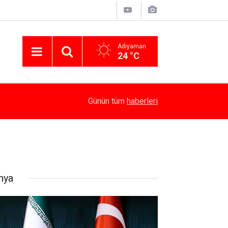
Adıyaman
24 °C
16:18
Kaymakam Algın, Kamu Yatırımlarını İnceledi
Günün tüm
haberleri
nya