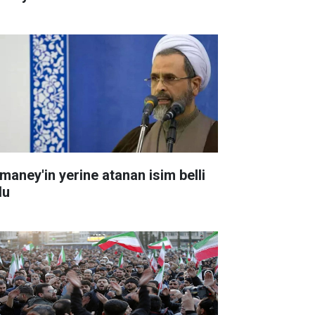
maney'in yerine atanan isim belli
du