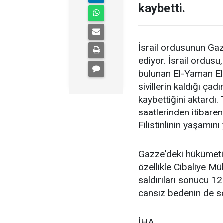
kaybetti.
İsrail ordusunun Gaz
ediyor. İsrail ordusu
bulunan El-Yaman El
sivillerin kaldığı çadı
kaybettiğini aktardı
saatlerinden itibar
Filistinlinin yaşamını 
Gazze'deki hükümetin
özellikle Cibaliye Mü
saldırıları sonucu 12
cansız bedenin de so
İHA