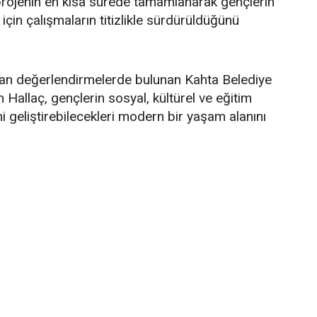
, projenin en kısa sürede tamamlanarak gençlerin
çin çalışmaların titizlikle sürdürüldüğünü
dan değerlendirmelerde bulunan Kahta Belediye
allaç, gençlerin sosyal, kültürel ve eğitim
ni geliştirebilecekleri modern bir yaşam alanını
rını belirterek şunları söyledi:
açlarına cevap verecek, eğitimden kültürel
irçok alanda hizmet sunacak modern bir Gençlik
uz. Tamamlandığında ilçemizin önemli sosyal
iri olacak bu merkez, gençlerimizin bilgiye
erini geliştirebileceği ve verimli zaman
uluşma noktası haline gelecek. Kahta'mıza değer
i kararlılıkla hayata geçirmeye devam edeceğiz."