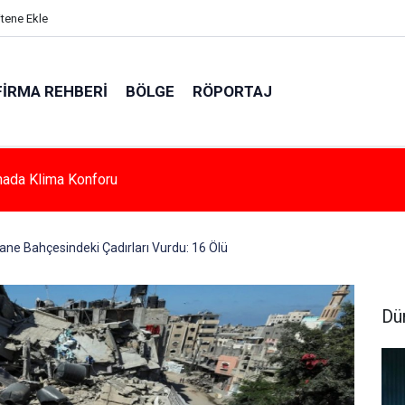
itene Ekle
FIRMA REHBERI
BÖLGE
RÖPORTAJ
e Azalan Derslik Sayısı Yeni Okullarla Arttı
tane Bahçesindeki Çadırları Vurdu: 16 Ölü
Dü