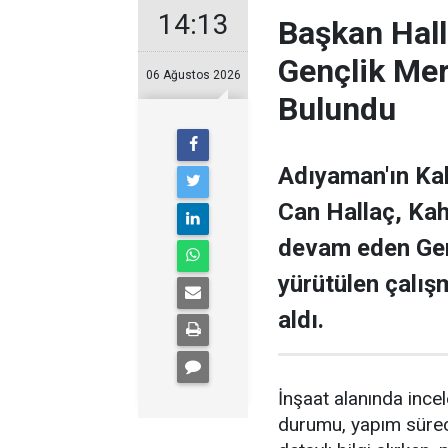
14:13
Başkan Hal
Gençlik Me
06 Ağustos 2026
Bulundu
Adıyaman'ın Ka
Can Hallaç, Kah
devam eden Genç
yürütülen çalışm
aldı.
İnşaat alanında inc
durumu, yapım süreci 