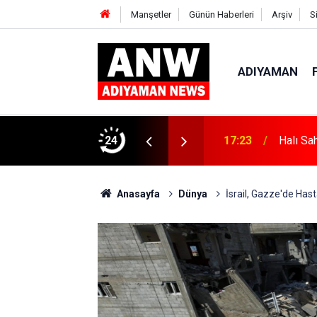
Manşetler
Günün Haberleri
Arşiv
S
ADIYAMAN
24
17:18
Depremd
Anasayfa
Dünya
İsrail, Gazze'de Has