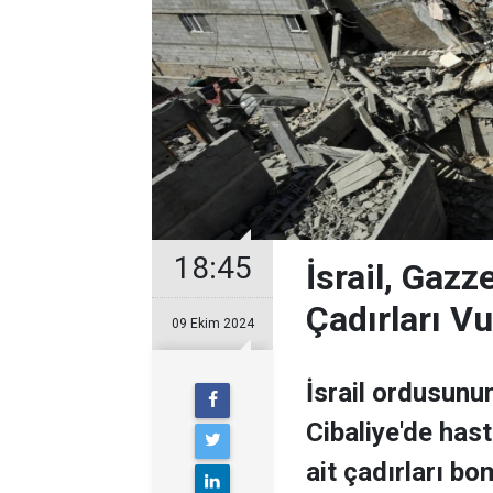
18:45
İsrail, Gaz
Çadırları V
09 Ekim 2024
İsrail ordusunu
Cibaliye'de has
ait çadırları b