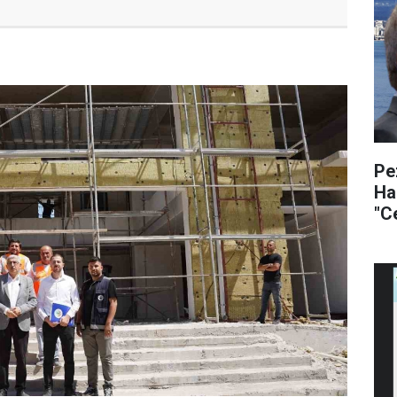
Pez
Ha
"C