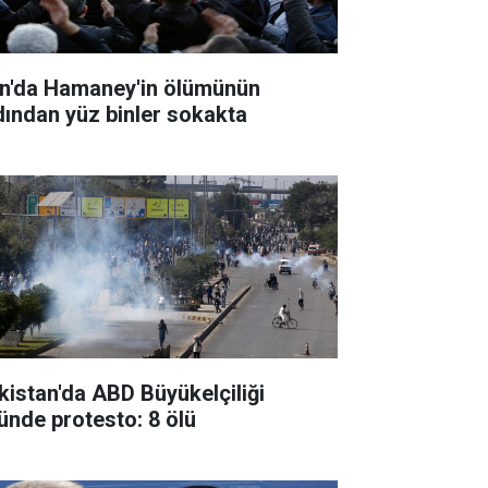
an'da Hamaney'in ölümünün
dından yüz binler sokakta
kistan'da ABD Büyükelçiliği
ünde protesto: 8 ölü