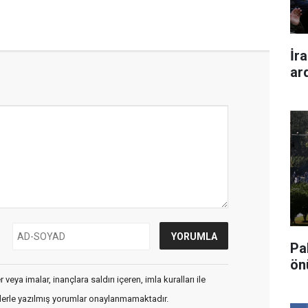
İr
ar
Pa
ön
veya imalar, inançlara saldırı içeren, imla kuralları ile
flerle yazılmış yorumlar onaylanmamaktadır.