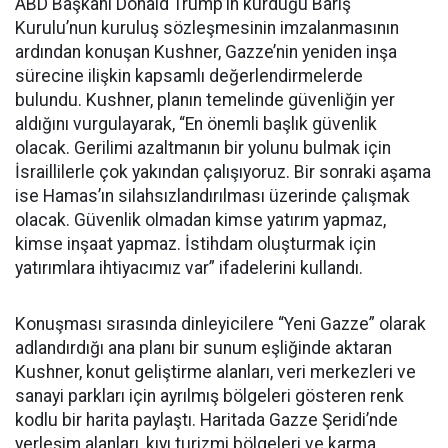
ABD Başkanı Donald Trump’ın kurduğu Barış
Kurulu’nun kuruluş sözleşmesinin imzalanmasının
ardından konuşan Kushner, Gazze’nin yeniden inşa
sürecine ilişkin kapsamlı değerlendirmelerde
bulundu. Kushner, planın temelinde güvenliğin yer
aldığını vurgulayarak, “En önemli başlık güvenlik
olacak. Gerilimi azaltmanın bir yolunu bulmak için
İsraillilerle çok yakından çalışıyoruz. Bir sonraki aşama
ise Hamas’ın silahsızlandırılması üzerinde çalışmak
olacak. Güvenlik olmadan kimse yatırım yapmaz,
kimse inşaat yapmaz. İstihdam oluşturmak için
yatırımlara ihtiyacımız var” ifadelerini kullandı.
Konuşması sırasında dinleyicilere “Yeni Gazze” olarak
adlandırdığı ana planı bir sunum eşliğinde aktaran
Kushner, konut geliştirme alanları, veri merkezleri ve
sanayi parkları için ayrılmış bölgeleri gösteren renk
kodlu bir harita paylaştı. Haritada Gazze Şeridi’nde
yerleşim alanları, kıyı turizmi bölgeleri ve karma