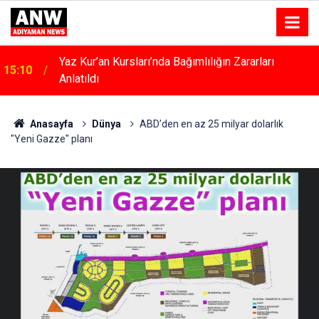
Kahta’da Kadınlara Özel Yaşam Ve Yüzme Merkezi
15:04
Yükseliyor
Anasayfa
Dünya
ABD’den en az 25 milyar dolarlık
"Yeni Gazze" planı