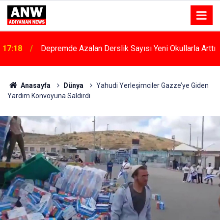
17:18
Depremde Azalan Derslik Sayısı Yeni Okullarla Arttı
Anasayfa
Dünya
Yahudi Yerleşimciler Gazze’ye Giden
Yardım Konvoyuna Saldırdı