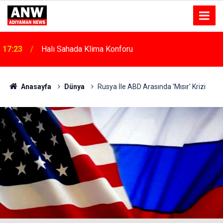
17:18
Depremde Azalan Derslik Sayısı Yeni Okullarla Arttı
Anasayfa
Dünya
Rusya İle ABD Arasında 'Mısır' Krizi