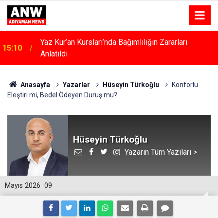
Kahta’da Kadınlara Özel Yaşam Ve Yüzme Merkezi
15:04
Yükseliyor
Anasayfa
Yazarlar
Hüseyin Türkoğlu
Konforlu
Eleştiri mi, Bedel Ödeyen Duruş mu?
Hüseyin Türkoğlu
Yazarın Tüm Yazıları >
Mayıs 2026
09