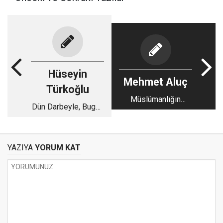
Hüseyin
Mehmet Aluç
Türkoğlu
Müslümanlığın
Dün Darbeyle, Bugün
Ölçülmeyen Ölçüsü
Algıyla: Aynı Zihniyet,
Aynı Senaryo
YAZIYA
YORUM KAT