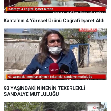
Kahta’nın 4 Yöresel Ürünü Coğrafi İşaret Aldı
93 YAŞINDAKİ NİNENİN TEKERLEKLİ
SANDALYE MUTLULUĞU