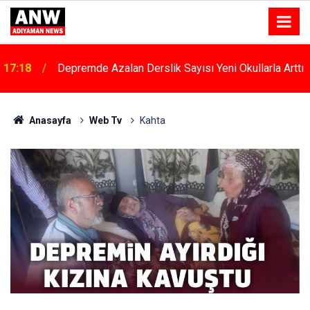
17:18
Depremde Azalan Derslik Sayısı Yeni Okullarla Arttı
Anasayfa
Web Tv
Kahta