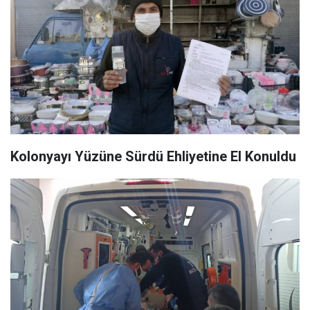
Kolonyayı Yüzüne Sürdü Ehliyetine El Konuldu