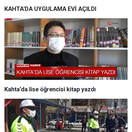
KAHTA'DA UYGULAMA EVİ AÇILDI
Kahta’da lise öğrencisi kitap yazdı