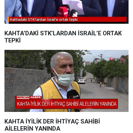
KAHTA’DAKİ STK’LARDAN İSRAİL’E ORTAK
TEPKİ
KAHTA İYİLİK DER İHTİYAÇ SAHİBİ
AİLELERİN YANINDA