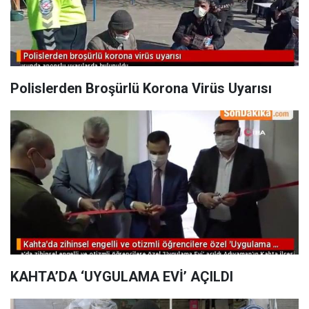
Polislerden Broşürlü Korona Virüs Uyarısı
KAHTA’DA ‘UYGULAMA EVİ’ AÇILDI