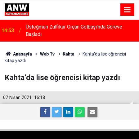
Üsteğmen Zülfikar Orçan Gölbaşı’nda Göreve
14:53
Başladı
Anasayfa
Web Tv
Kahta
Kahta’da lise öğrencisi
kitap yazdı
Kahta’da lise öğrencisi kitap yazdı
07 Nisan 2021
16:18