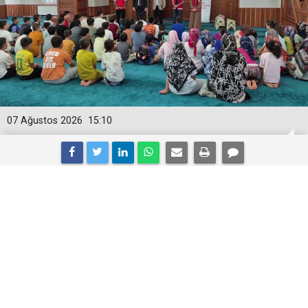
07 Ağustos 2026
15:10
Yaz Kur’an Kursları’nda Bağımlılığın
Zararları Anlatıldı
Adıyaman Aile ve Sosyal Hizmetler İl Müdürlüğü ve
İl Müftülüğü tarafından yaz Kur'an Kursları'nda
eğitim gören öğrencilere yönelik bağımlılıkla