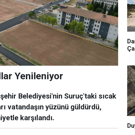
Da
Ça
lar Yenileniyor
şehir Belediyesi'nin Suruç'taki sıcak
arı vatandaşın yüzünü güldürdü,
etle karşılandı.
Du