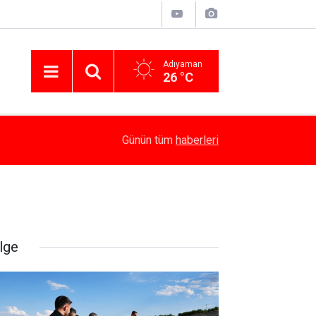
Adıyaman
26 °C
14:58
Besni’de Atv Devrildi: 4 Yaralı
Günün tüm
haberleri
lge