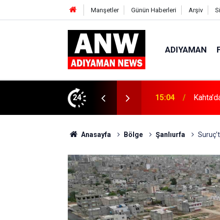
Manşetler
Günün Haberleri
Arşiv
S
ADIYAMAN
ın Zararları Anlatıldı
24
15:04
Kahta’d
Anasayfa
Bölge
Şanlıurfa
Suruç’t