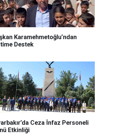
şkan Karamehmetoğlu’ndan
itime Destek
yarbakır’da Ceza İnfaz Personeli
nü Etkinliği