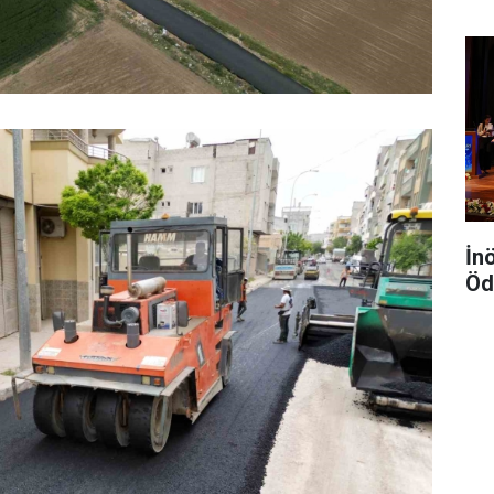
İn
Öd