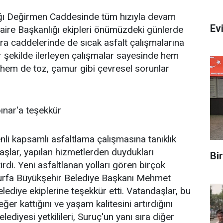
tağı Değirmen Caddesinde tüm hızıyla devam
Evi
Daire Başkanlığı ekipleri önümüzdeki günlerde
ara caddelerinde de sıcak asfalt çalışmalarına
ir şekilde ilerleyen çalışmalar sayesinde hem
hem de toz, çamur gibi çevresel sorunlar
ınar'a teşekkür
denli kapsamlı asfaltlama çalışmasına tanıklık
şlar, yapılan hizmetlerden duydukları
Bi
rdi. Yeni asfaltlanan yolları gören birçok
lıurfa Büyükşehir Belediye Başkanı Mehmet
lediye ekiplerine teşekkür etti. Vatandaşlar, bu
ğer kattığını ve yaşam kalitesini artırdığını
elediyesi yetkilileri, Suruç'un yanı sıra diğer