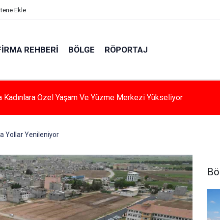
itene Ekle
FIRMA REHBERI
BÖLGE
RÖPORTAJ
a Kadınlara Özel Yaşam Ve Yüzme Merkezi Yükseliyor
a Yollar Yenileniyor
Bö