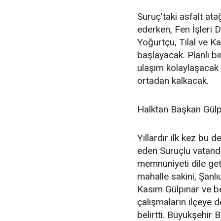
Suruç'taki asfalt a
ederken, Fen İşleri 
Yoğurtçu, Tılal ve K
başlayacak. Planlı b
ulaşım kolaylaşacak 
ortadan kalkacak.
Halktan Başkan Gülp
Yıllardır ilk kez bu 
eden Suruçlu vatanda
memnuniyeti dile geti
mahalle sakini, Şan
Kasım Gülpınar ve be
çalışmaların ilçeye de
belirtti. Büyükşehir B