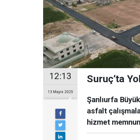
12:13
Suruç’ta Yol
13 Mayıs 2025
Şanlıurfa Büyük
asfalt çalışmal
hizmet memnuniy