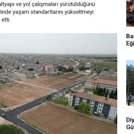
altyapı ve yol çalışmaları yürütüldüğünü
elinde yaşam standartlarını yükseltmeyi
etti.
Ba
Eğ
Di
Gü