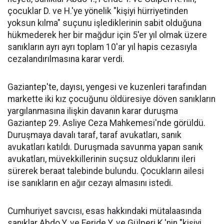
çocuklar D. ve H.'ye yönelik "kişiyi hürriyetinden
yoksun kılma" suçunu işlediklerinin sabit olduğuna
hükmederek her bir mağdur için 5'er yıl olmak üzere
sanıkların ayrı ayrı toplam 10'ar yıl hapis cezasıyla
cezalandırılmasına karar verdi.
Gaziantep'te, dayısı, yengesi ve kuzenleri tarafından
markette iki kız çocuğunu öldüresiye döven sanıkların
yargılanmasına ilişkin davanın karar duruşma
Gaziantep 29. Asliye Ceza Mahkemesi'nde görüldü.
Duruşmaya davalı taraf, taraf avukatları, sanık
avukatları katıldı. Duruşmada savunma yapan sanık
avukatları, müvekkillerinin suçsuz olduklarını ileri
sürerek beraat talebinde bulundu. Çocukların ailesi
ise sanıkların en ağır cezayı almasını istedi.
Cumhuriyet savcısı, esas hakkındaki mütalaasında
sanıklar Abdo Y. ve Feride Y. ve Gülperi K.'nin "kişiyi