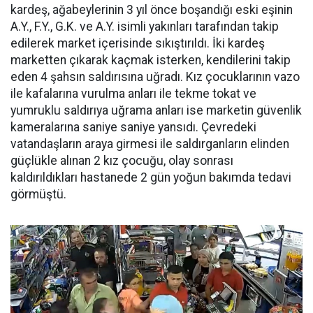
kardeş, ağabeylerinin 3 yıl önce boşandığı eski eşinin
A.Y., F.Y., G.K. ve A.Y. isimli yakınları tarafından takip
edilerek market içerisinde sıkıştırıldı. İki kardeş
marketten çıkarak kaçmak isterken, kendilerini takip
eden 4 şahsın saldırısına uğradı. Kız çocuklarının vazo
ile kafalarına vurulma anları ile tekme tokat ve
yumruklu saldırıya uğrama anları ise marketin güvenlik
kameralarına saniye saniye yansıdı. Çevredeki
vatandaşların araya girmesi ile saldırganların elinden
güçlükle alınan 2 kız çocuğu, olay sonrası
kaldırıldıkları hastanede 2 gün yoğun bakımda tedavi
görmüştü.