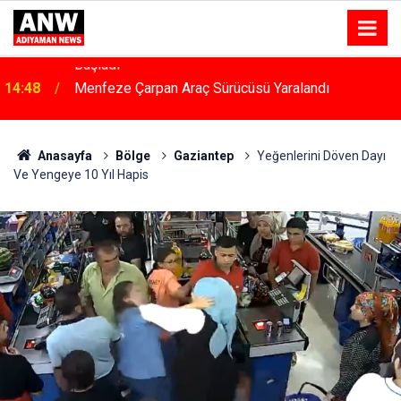
14:48
Menfeze Çarpan Araç Sürücüsü Yaralandı
Anasayfa
Bölge
Gaziantep
Yeğenlerini Döven Dayı
Ve Yengeye 10 Yıl Hapis