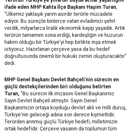
Terörün Türkiye'ye yıllardır büyük acılar yaşattığını
ifade eden MHP Kahta İlçe Başkanı Haşim Turan
,
"Ülkemiz yaklaşık yarım asırdır terörle mücadele
ediyor. Bu süreçte binlerce vatan evladımızı şehit
verdik, milyarlarca liralık ekonomik kayıp yaşadık. Artık
terörün tamamen sona erdiği, kardeşliğin ve huzurun
hakim olduğu bir Türkiye'yi hep birlikte inşa etmek
istiyoruz. Hazırlanan çerçeve yasa da bu hedef
doğrultusunda önemli bir hukuki zemin oluşturacaktır"
dedi.
MHP Genel Başkanı Devlet Bahçeli'nin sürecin en
güçlü destekçilerinden biri olduğunu belirten
Turan,
"Bu sürecin ilk imzasını Genel Başkanımız
Sayın Devlet Bahçeli atmıştır. Sayın Genel
Başkanımızın ortaya koyduğu devlet aklı ve milli duruş,
Türkiye'nin geleceği adına son derece kıymetlidir.
Terörden arınmış güçlü Türkiye hedefi, milletimizin
ortak hedefidir. Çerçeve yasanın da toplumun tüm