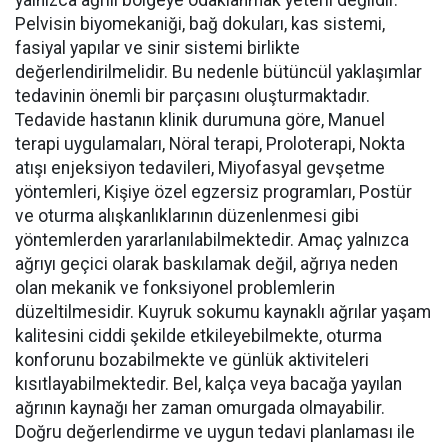
yalnızca ağrılı bölgeye odaklanmak yeterli değildir.
Pelvisin biyomekaniği, bağ dokuları, kas sistemi,
fasiyal yapılar ve sinir sistemi birlikte
değerlendirilmelidir. Bu nedenle bütüncül yaklaşımlar
tedavinin önemli bir parçasını oluşturmaktadır.
Tedavide hastanın klinik durumuna göre, Manuel
terapi uygulamaları, Nöral terapi, Proloterapi, Nokta
atışı enjeksiyon tedavileri, Miyofasyal gevşetme
yöntemleri, Kişiye özel egzersiz programları, Postür
ve oturma alışkanlıklarının düzenlenmesi gibi
yöntemlerden yararlanılabilmektedir. Amaç yalnızca
ağrıyı geçici olarak baskılamak değil, ağrıya neden
olan mekanik ve fonksiyonel problemlerin
düzeltilmesidir. Kuyruk sokumu kaynaklı ağrılar yaşam
kalitesini ciddi şekilde etkileyebilmekte, oturma
konforunu bozabilmekte ve günlük aktiviteleri
kısıtlayabilmektedir. Bel, kalça veya bacağa yayılan
ağrının kaynağı her zaman omurgada olmayabilir.
Doğru değerlendirme ve uygun tedavi planlaması ile