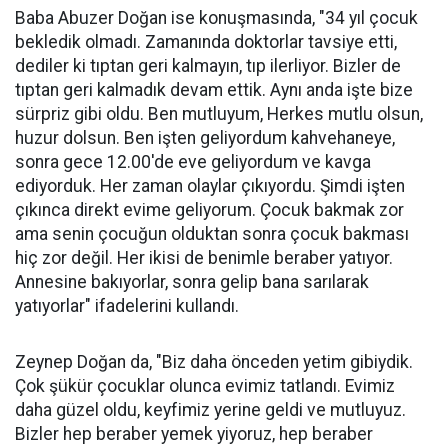
Baba Abuzer Doğan ise konuşmasında, "34 yıl çocuk
bekledik olmadı. Zamanında doktorlar tavsiye etti,
dediler ki tıptan geri kalmayın, tıp ilerliyor. Bizler de
tıptan geri kalmadık devam ettik. Aynı anda işte bize
sürpriz gibi oldu. Ben mutluyum, Herkes mutlu olsun,
huzur dolsun. Ben işten geliyordum kahvehaneye,
sonra gece 12.00'de eve geliyordum ve kavga
ediyorduk. Her zaman olaylar çıkıyordu. Şimdi işten
çıkınca direkt evime geliyorum. Çocuk bakmak zor
ama senin çocuğun olduktan sonra çocuk bakması
hiç zor değil. Her ikisi de benimle beraber yatıyor.
Annesine bakıyorlar, sonra gelip bana sarılarak
yatıyorlar" ifadelerini kullandı.
Zeynep Doğan da, "Biz daha önceden yetim gibiydik.
Çok şükür çocuklar olunca evimiz tatlandı. Evimiz
daha güzel oldu, keyfimiz yerine geldi ve mutluyuz.
Bizler hep beraber yemek yiyoruz, hep beraber