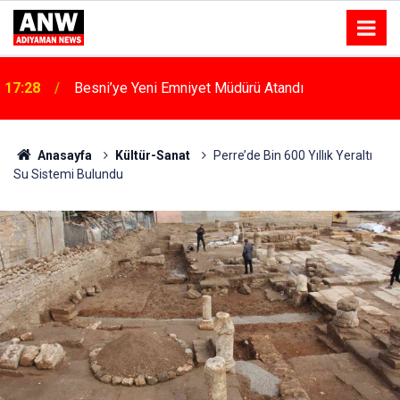
15:53
Atso Olağan Meclis Toplantısı Gerçekleştirildi
Anasayfa
Kültür-Sanat
Perre’de Bin 600 Yıllık Yeraltı
Su Sistemi Bulundu