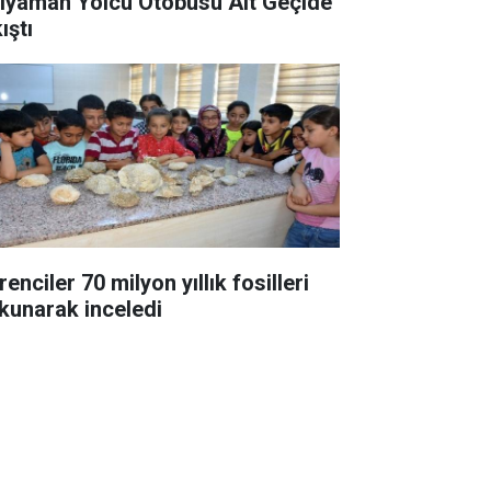
ıyaman Yolcu Otobüsü Alt Geçide
ıştı
enciler 70 milyon yıllık fosilleri
kunarak inceledi