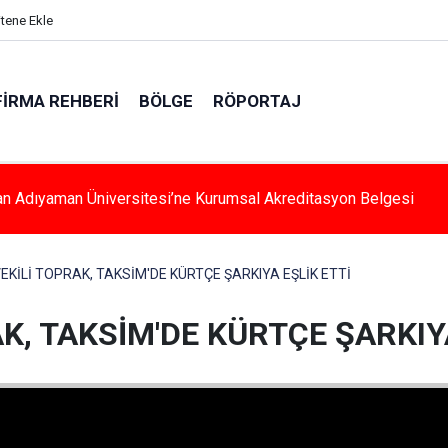
itene Ekle
FIRMA REHBERI
BÖLGE
RÖPORTAJ
an Adıyaman Üniversitesi’ne Kurumsal Akreditasyon Belgesi
EKİLİ TOPRAK, TAKSİM'DE KÜRTÇE ŞARKIYA EŞLİK ETTİ
K, TAKSİM'DE KÜRTÇE ŞARKIYA