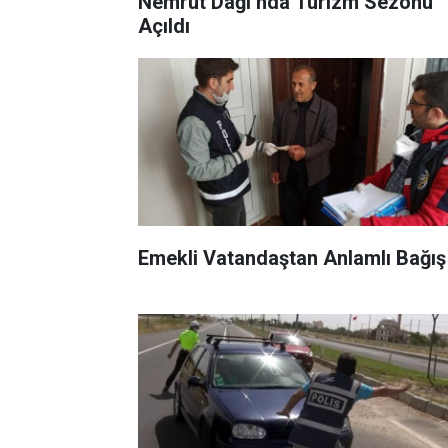
Nemrut Dağı’nda Turizm Sezonu
Açıldı
Emekli Vatandaştan Anlamlı Bağış