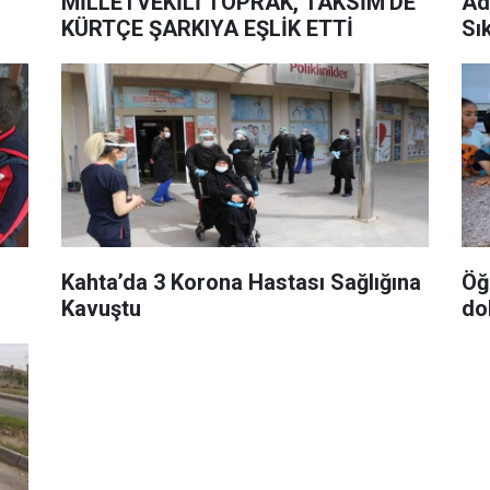
MİLLETVEKİLİ TOPRAK, TAKSİM'DE
Ad
KÜRTÇE ŞARKIYA EŞLİK ETTİ
Sık
Kahta’da 3 Korona Hastası Sağlığına
Öğr
Kavuştu
do