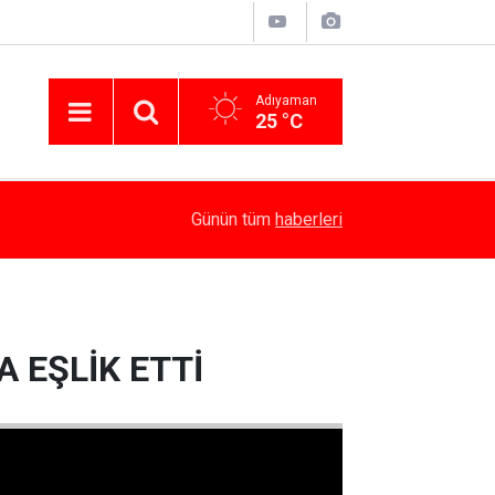
Adıyaman
25 °C
12:53
Ev Yangını Korkuttu
Günün tüm
haberleri
 EŞLİK ETTİ