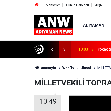
Manşetler
Günün Haberleri
Arşiv
S
ADIYAMAN
" Projesi Kapsamında İlk Nikâh Kıyıldı
24
13:03
Yökak’t
Anasayfa
Web Tv
Ulusal
MİLLETV
MİLLETVEKİLİ TOPRA
10:49