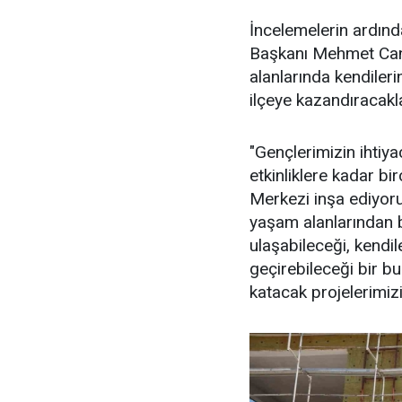
İncelemelerin ardın
Başkanı Mehmet Can H
alanlarında kendileri
ilçeye kazandıracakla
"Gençlerimizin ihtiy
etkinliklere kadar b
Merkezi inşa ediyor
yaşam alanlarından b
ulaşabileceği, kendil
geçirebileceği bir b
katacak projelerimiz