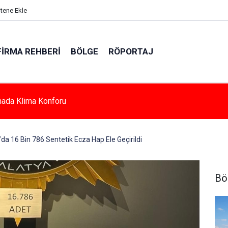
itene Ekle
FIRMA REHBERI
BÖLGE
RÖPORTAJ
e Azalan Derslik Sayısı Yeni Okullarla Arttı
da 16 Bin 786 Sentetik Ecza Hap Ele Geçirildi
Bö