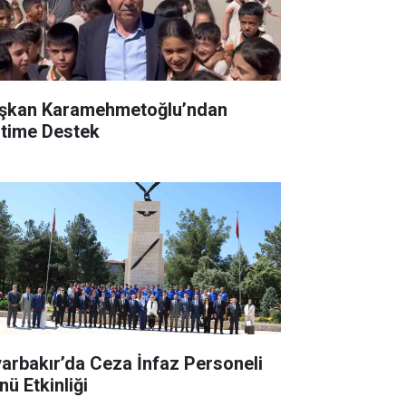
şkan Karamehmetoğlu’ndan
itime Destek
yarbakır’da Ceza İnfaz Personeli
nü Etkinliği