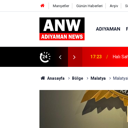
Manşetler
Günün Haberleri
Arşiv
S
ADIYAMAN
24
17:18
Depremd
Anasayfa
Bölge
Malatya
Malatya’