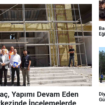
Ba
Eğ
laç, Yapımı Devam Eden
Di
Gü
rkezinde İncelemelerde