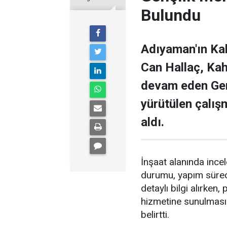
Bulundu
Adıyaman'ın Ka
Can Hallaç, Kah
devam eden Genç
yürütülen çalışm
aldı.
İnşaat alanında inc
durumu, yapım süreci 
detaylı bilgi alırken
hizmetine sunulması i
belirtti.