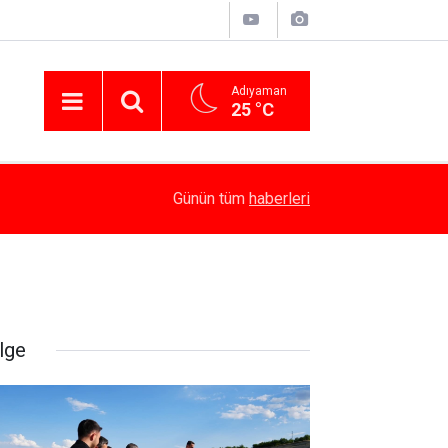
Adıyaman
25 °C
16:18
Kaymakam Algın, Kamu Yatırımlarını İnceledi
Günün tüm
haberleri
lge