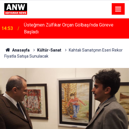
Üsteğmen Zülfikar Orçan Gölbaşı’nda Göreve
14:53
Başladı
14:48
Menfeze Çarpan Araç Sürücüsü Yaralandı
Anasayfa
Kültür-Sanat
Kahtalı Sanatçının Eseri Rekor
Fiyatla Satışa Sunulacak