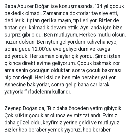
Baba Abuzer Doğan ise konuşmasında, "34 yıl çocuk
bekledik olmadı. Zamanında doktorlar tavsiye etti,
dediler ki tıptan geri kalmayın, tıp ilerliyor. Bizler de
tıptan geri kalmadık devam ettik. Aynı anda işte bize
sürpriz gibi oldu. Ben mutluyum, Herkes mutlu olsun,
huzur dolsun. Ben işten geliyordum kahvehaneye,
sonra gece 12.00'de eve geliyordum ve kavga
ediyorduk. Her zaman olaylar çıkıyordu. Şimdi işten
çıkınca direkt evime geliyorum. Çocuk bakmak zor
ama senin çocuğun olduktan sonra çocuk bakması
hiç zor değil. Her ikisi de benimle beraber yatıyor.
Annesine bakıyorlar, sonra gelip bana sarılarak
yatıyorlar" ifadelerini kullandı.
Zeynep Doğan da, "Biz daha önceden yetim gibiydik.
Çok şükür çocuklar olunca evimiz tatlandı. Evimiz
daha güzel oldu, keyfimiz yerine geldi ve mutluyuz.
Bizler hep beraber yemek yiyoruz, hep beraber