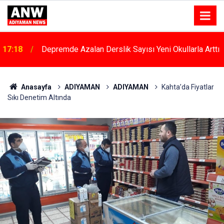
17:18
Depremde Azalan Derslik Sayısı Yeni Okullarla Arttı
Anasayfa
ADIYAMAN
ADIYAMAN
Kahta’da Fiyatlar
Sıkı Denetim Altında