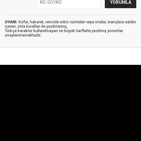
UYARI:
Küfür, hakaret, rencide edici cümleler veya imalar, inançlara saldırı
içeren, imla kuralları ile yazılmamış,
Türkçe karakter kullanılmayan ve büyük harflerle yazılmış yorumlar
onaylanmamaktadır.