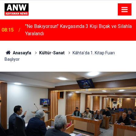
"Ne Bakıyorsun" Kavgasında 3 Kişi Bıçak ve Silahla
08:15
Yaralandı
Anasayfa
Kültür-Sanat
Kâhta’da 1. Kitap Fuarı
Başlıyor