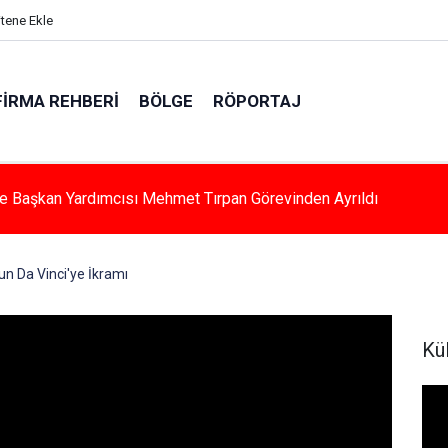
itene Ekle
FIRMA REHBERI
BÖLGE
RÖPORTAJ
Hallaç, Yapımı Devam Eden Gençlik Merkezinde İncelemelerde
u
un Da Vinci'ye İkramı
Kü