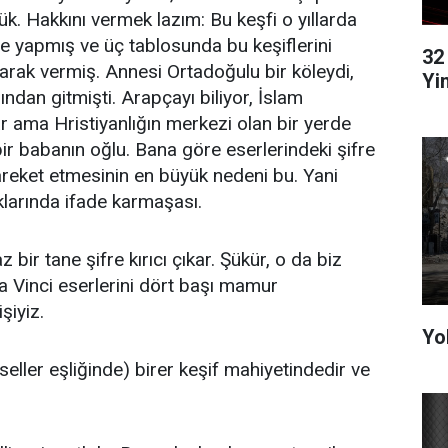
. Hakkını vermek lazım: Bu keşfi o yıllarda
e yapmış ve üç tablosunda bu keşiflerini
32
larak vermiş. Annesi Ortadoğulu bir köleydi,
Yi
ndan gitmişti. Arapçayı biliyor, İslam
 ama Hristiyanlığın merkezi olan bir yerde
bir babanın oğlu. Bana göre eserlerindeki şifre
hareket etmesinin en büyük nedeni bu. Yani
lıklarında ifade karmaşası.
 bir tane şifre kırıcı çıkar. Şükür, o da biz
 Vinci eserlerini dört başı mamur
şiyiz.
Yo
seller eşliğinde) birer keşif mahiyetindedir ve