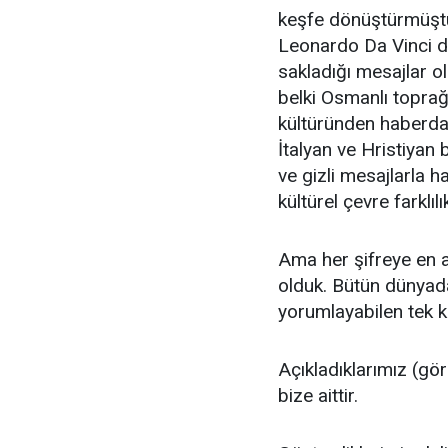
keşfe dönüştürmüştük
Leonardo Da Vinci d
sakladığı mesajlar o
belki Osmanlı toprağı
kültüründen haberdar
İtalyan ve Hristiyan 
ve gizli mesajlarla 
kültürel çevre farklı
Ama her şifreye en az
olduk. Bütün dünyada
yorumlayabilen tek ki
Açıkladıklarımız (gör
bize aittir.