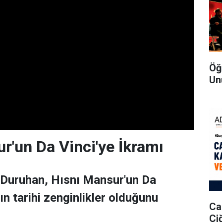
Öğ
Un
r'un Da Vinci'ye İkramı
 Duruhan, Hısnı Mansur'un Da
ın tarihi zenginlikler olduğunu
Ca
Çi