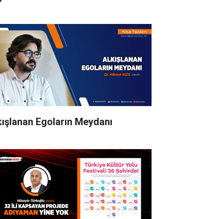
kışlanan Egoların Meydanı