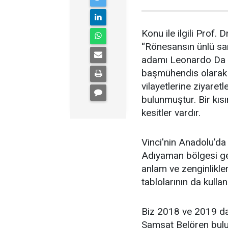
Konu ile ilgili Prof.
“Rönesansın ünlü san
adamı Leonardo Da V
başmühendis olarak h
vilayetlerine ziyare
bulunmuştur. Bir kıs
kesitler vardır.
Vinci'nin Anadolu’da
Adıyaman bölgesi gel
anlam ve zenginlikle
tablolarının da kullan
Biz 2018 ve 2019 dak
Samsat Belören bulun