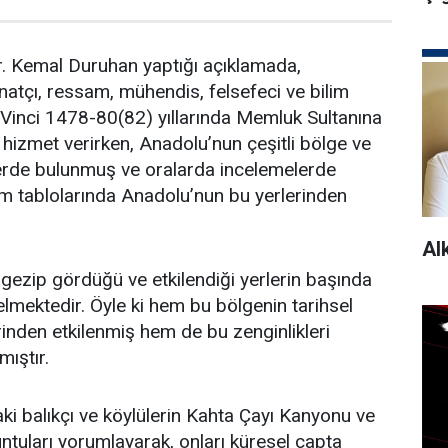
 Dr. Kemal Duruhan yaptığı açıklamada,
atçı, ressam, mühendis, felsefeci ve bilim
inci 1478-80(82) yıllarında Memluk Sultanına
izmet verirken, Anadolu’nun çeşitli bölge ve
tlerde bulunmuş ve oralarda incelemelerde
ım tablolarında Anadolu’nun bu yerlerinden
Al
 gezip gördüğü ve etkilendiği yerlerin başında
mektedir. Öyle ki hem bu bölgenin tarihsel
rinden etkilenmiş hem de bu zenginlikleri
mıştır.
i balıkçı ve köylülerin Kahta Çayı Kanyonu ve
tuları yorumlayarak, onları küresel çapta