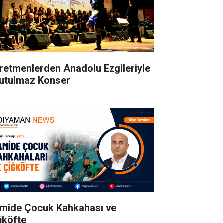
retmenlerden Anadolu Ezgileriyle
utulmaz Konser
mide Çocuk Kahkahası ve
ğköfte