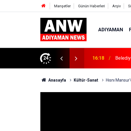
Manşetler
Günün Haberleri
Arşiv
S
ADIYAMAN
Başkan 
met Tırpan Görevinden Ayrıldı
24
14:13
Bulund
Anasayfa
Kültür-Sanat
Hısnı Mansur'