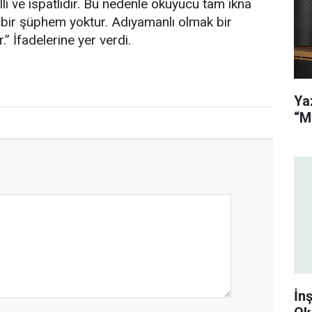
lli ve ispatlıdır. Bu nedenle okuyucu tam ikna
çbir şüphem yoktur. Adıyamanlı olmak bir
er.” İfadelerine yer verdi.
Ya
“M
İnş