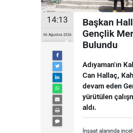
14:13
Başkan Hal
Gençlik Me
06 Ağustos 2026
Bulundu
Adıyaman'ın Ka
Can Hallaç, Kah
devam eden Genç
yürütülen çalışm
aldı.
İnşaat alanında inc