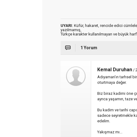
UYARI:
Küfür, hakaret, rencide edici cümleler 
yazılmamış,
Türkçe karakter kullanılmayan ve büyük har
1 Yorum
Kemal Duruhan
/ 
Adıyaman'ın tarhsel bi
oturtmaya değer.
Biz biraz kadimi öne ç
ayrıca yaşamın, taze v
Bu kadim ve tarihi capc
sadece seyretmekle ka
edelim.
Yakışmaz mı...