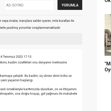
Ok
veya imalar, inançlara saldırı içeren, imla kuralları ile
flerle yazılmış yorumlar onaylanmamaktadır.
24 Temmuz 2023 17:15
rikimi, kadim özellikleri onu dünyanın merkezine
"M
Oy
ıkarmaya çalıştık. Bu kadim, üç uhrevi dinin kökü ve
e yeni yaşamın başlangı.
anlı örnekleriyle kar#ımızda dururken, on ve ihtişamını
lmayalım, ona doğru koşup, gül yağmuru ile mukabele