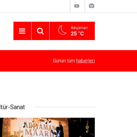
Adıyaman
25 °C
12:43
Besni’de İlkokulun Çatısında Korkutan Yangın
Günün tüm
haberleri
ltür-Sanat