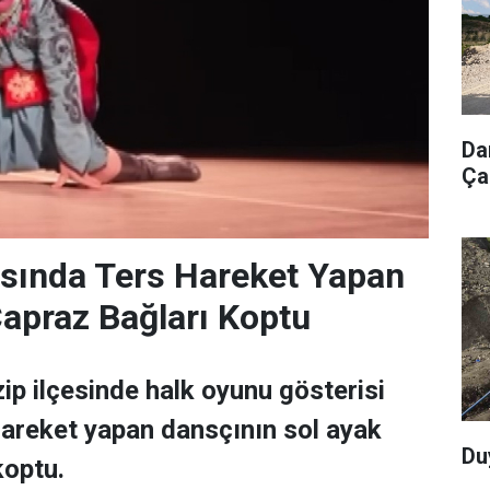
Da
Ça
asında Ters Hareket Yapan
apraz Bağları Koptu
zip ilçesinde halk oyunu gösterisi
hareket yapan dansçının sol ayak
Du
koptu.