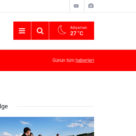
Adıyaman
27 °C
14:58
Besni’de Atv Devrildi: 4 Yaralı
Günün tüm
haberleri
lge