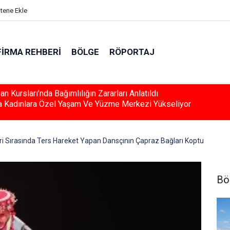
itene Ekle
FIRMA REHBERI
BÖLGE
RÖPORTAJ
a Kadınlara Özel Yaşam Ve Yüzme Merkezi Yükseliyor
ri Sırasında Ters Hareket Yapan Dansçının Çapraz Bağları Koptu
Bö