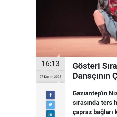
16:13
Gösteri Sır
Dansçının Ç
27 Kasım 2025
Gaziantep'in Ni
sırasında ters 
çapraz bağları 