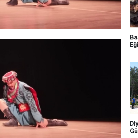
Ba
Eğ
Di
Gü