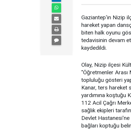
Gaziantep'in Nizip il
hareket yapan dansçı
biten halk oyunu gös
tedavisinin devam ett
kaydedildi.
Olay, Nizip ilçesi K
"Öğretmenler Arası 
topluluğu gösteri ya
Kanar, ters hareket s
yardımına koştuğu 
112 Acil Çağrı Merkez
sağlık ekipleri taraf
Devlet Hastanesi'ne 
bağları koptuğu belir