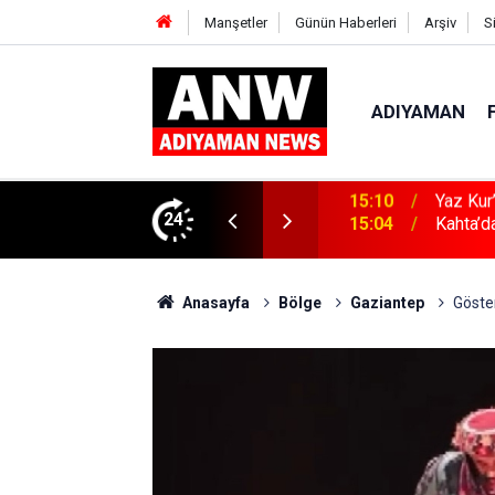
Manşetler
Günün Haberleri
Arşiv
S
ADIYAMAN
ın Zararları Anlatıldı
24
15:04
Kahta’d
Anasayfa
Bölge
Gaziantep
Göste