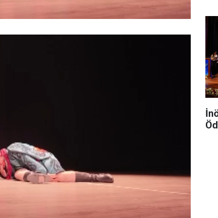
İn
Öd