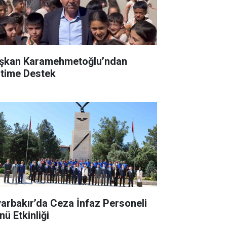
şkan Karamehmetoğlu’ndan
itime Destek
yarbakır’da Ceza İnfaz Personeli
nü Etkinliği