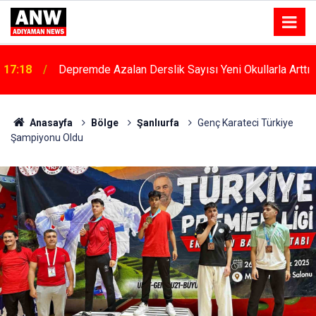
17:18
Depremde Azalan Derslik Sayısı Yeni Okullarla Arttı
Anasayfa
Bölge
Şanlıurfa
Genç Karateci Türkiye
Şampiyonu Oldu