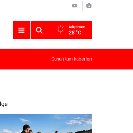
Adıyaman
28 °C
16:18
Kaymakam Algın, Kamu Yatırımlarını İnceledi
Günün tüm
haberleri
lge