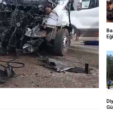
Ba
Eğ
Di
Gü