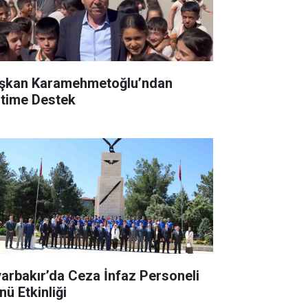
şkan Karamehmetoğlu’ndan
itime Destek
yarbakır’da Ceza İnfaz Personeli
nü Etkinliği