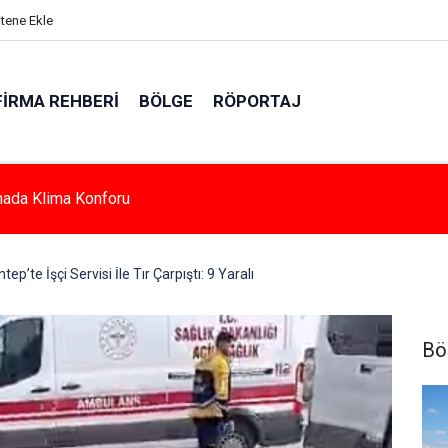
itene Ekle
FIRMA REHBERI
BÖLGE
RÖPORTAJ
e Azalan Derslik Sayısı Yeni Okullarla Arttı
tep’te İşçi Servisi İle Tır Çarpıştı: 9 Yaralı
Bö