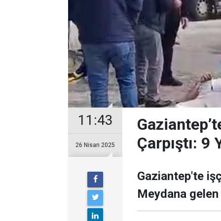
11:43
Gaziantep’te
Çarpıştı: 9 
26 Nisan 2025
Gaziantep'te işçi
Meydana gelen k