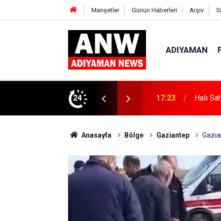
Manşetler
Günün Haberleri
Arşiv
S
ADIYAMAN
24
17:18
Depremd
Anasayfa
Bölge
Gaziantep
Gazian