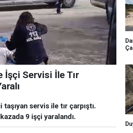
Da
Ça
 İşçi Servisi İle Tır
Yaralı
 taşıyan servis ile tır çarpıştı.
azada 9 işçi yaralandı.
Du