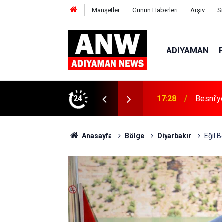
Manşetler
Günün Haberleri
Arşiv
S
ADIYAMAN
tandı
24
15:53
Atso Ol
Anasayfa
Bölge
Diyarbakır
Eğil 