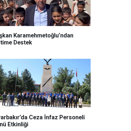
şkan Karamehmetoğlu’ndan
itime Destek
yarbakır’da Ceza İnfaz Personeli
nü Etkinliği