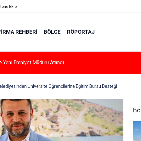
itene Ekle
FIRMA REHBERI
BÖLGE
RÖPORTAJ
ağan Meclis Toplantısı Gerçekleştirildi
Belediyesinden Üniversite Öğrencilerine Eğitim Bursu Desteği
Bö