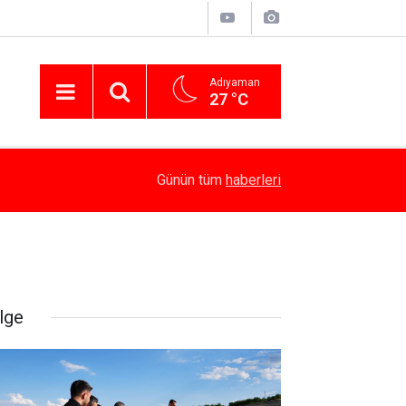
Adıyaman
27 °C
15:10
Devlet Bahçeli: “Öcalan umuda, Ahmetler göreve
Günün tüm
haberleri
lge