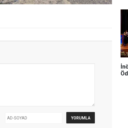
İn
Öd