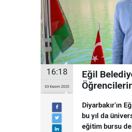
16:18
Eğil Beledi
Öğrencileri
03 Kasım 2025
Diyarbakır'ın Eği
bu yıl da üniver
eğitim bursu des