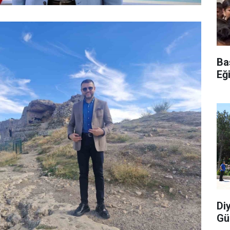
Ba
Eğ
Di
Gü