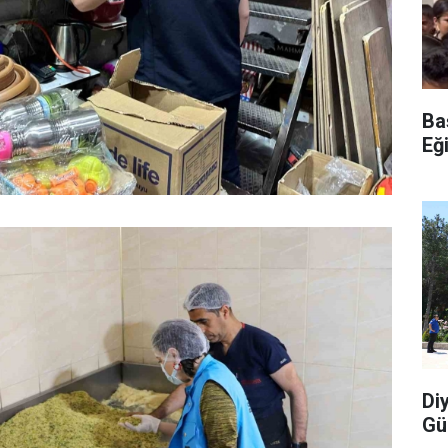
Ba
Eğ
Di
Gü