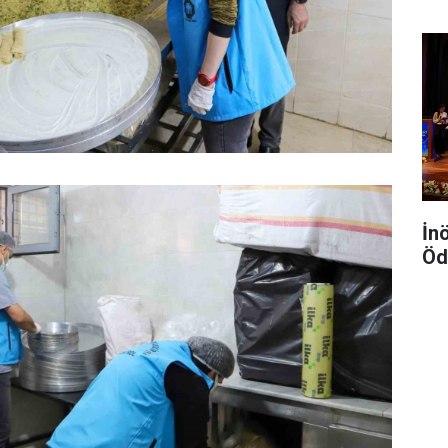
İn
Öd