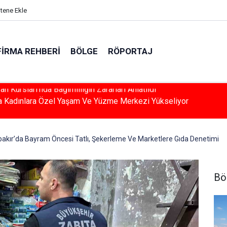
itene Ekle
FIRMA REHBERI
BÖLGE
RÖPORTAJ
a Kadınlara Özel Yaşam Ve Yüzme Merkezi Yükseliyor
bakır’da Bayram Öncesi Tatlı, Şekerleme Ve Marketlere Gıda Denetimi
Bö