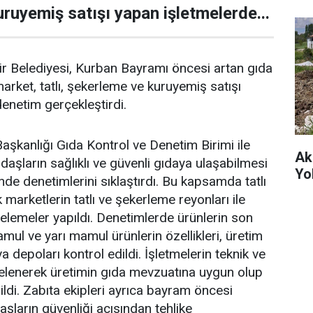
ruyemiş satışı yapan işletmelerde...
r Belediyesi, Kurban Bayramı öncesi artan gıda
market, tatlı, şekerleme ve kuruyemiş satışı
enetim gerçekleştirdi.
 Başkanlığı Gıda Kontrol ve Denetim Birimi ile
Ak
ndaşların sağlıklı ve güvenli gıdaya ulaşabilmesi
Yo
nde denetimlerini sıklaştırdı. Bu kapsamda tatlı
 marketlerin tatlı ve şekerleme reyonları ile
elemeler yapıldı. Denetimlerde ürünlerin son
amul ve yarı mamul ürünlerin özellikleri, üretim
a depoları kontrol edildi. İşletmelerin teknik ve
incelenerek üretimin gıda mevzuatına uygun olup
ildi. Zabıta ekipleri ayrıca bayram öncesi
şların güvenliği açısından tehlike