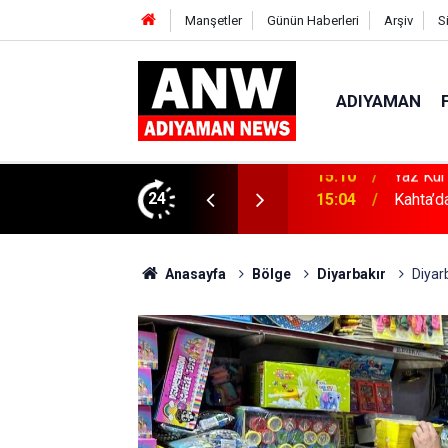
Manşetler
Günün Haberleri
Arşiv
S
ADIYAMAN
ın Zararları Anlatıldı
24
15:04
Kahta’d
Anasayfa
Bölge
Diyarbakır
Diyar