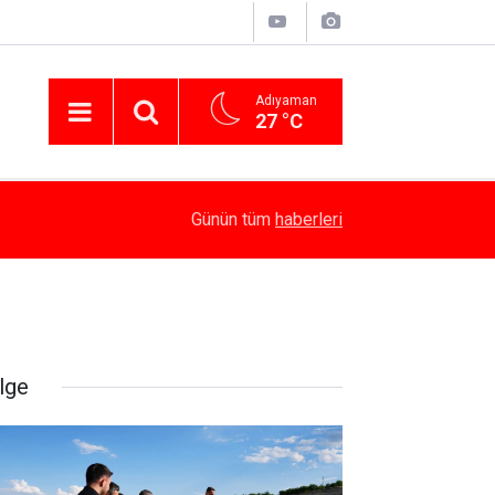
Adıyaman
27 °C
14:58
Besni’de Atv Devrildi: 4 Yaralı
Günün tüm
haberleri
lge