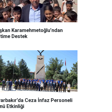
şkan Karamehmetoğlu’ndan
itime Destek
yarbakır’da Ceza İnfaz Personeli
nü Etkinliği