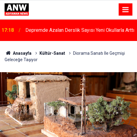
17:18
Depremde Azalan Derslik Sayısı Yeni Okullarla Arttı
Anasayfa
Kültür-Sanat
Diorama Sanatı İle Geçmişi
Geleceğe Taşıyor