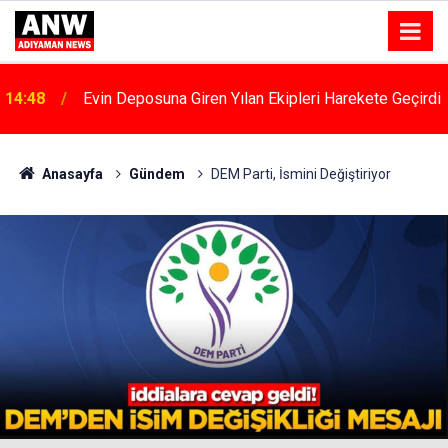
i
12:58
Adıyaman’da "halk Ve Güvenlik" Toplantıları Başladı
Anasayfa
Gündem
DEM Parti, İsmini Değiştiriyor