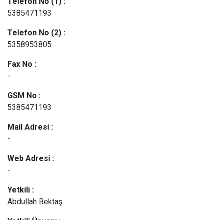
Telefon No (1) :
5385471193
Telefon No (2) :
5358953805
Fax No :
-
GSM No :
5385471193
Mail Adresi :
-
Web Adresi :
-
Yetkili :
Abdullah Bektaş