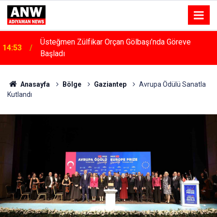
14:48
Menfeze Çarpan Araç Sürücüsü Yaralandı
Anasayfa
Bölge
Gaziantep
Avrupa Ödülü Sanatla
Kutlandı