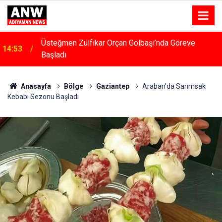
Üsteğmen Zülfikar Orçan Gölbaşı’nda Göreve
14:53
Başladı
14:48
Menfeze Çarpan Araç Sürücüsü Yaralandı
Anasayfa
Bölge
Gaziantep
Araban’da Sarımsak
Kebabı Sezonu Başladı