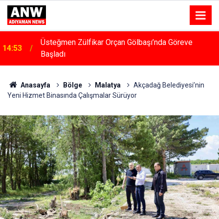
14:48
Menfeze Çarpan Araç Sürücüsü Yaralandı
Anasayfa
Bölge
Malatya
Akçadağ Belediyesi’nin
Yeni Hizmet Binasında Çalışmalar Sürüyor