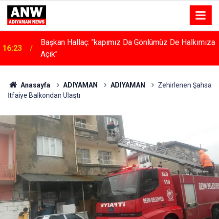
Başkan Hallaç: "kapımız Da Gönlümüz De Halkımıza
16:23
Açık"
Anasayfa
ADIYAMAN
ADIYAMAN
Zehirlenen Şahsa
İtfaiye Balkondan Ulaştı