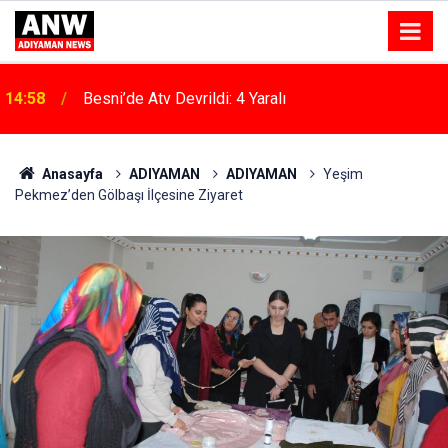
14:58
Besni’de Atv Devrildi: 4 Yaralı
Anasayfa
ADIYAMAN
ADIYAMAN
Yeşim
Pekmez’den Gölbaşı İlçesine Ziyaret