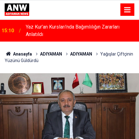
Yaz Kur’an Kursları’nda Bağımlılığın Zararları
15:10
Anlatıldı
Kahta’da Kadınlara Özel Yaşam Ve Yüzme Merkezi
15:04
Yükseliyor
Anasayfa
ADIYAMAN
ADIYAMAN
Yağışlar Çiftçinin
Yüzünü Güldürdü