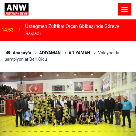
Üsteğmen Zülfikar Orçan Gölbaşı’nda Göreve
14:53
Başladı
Anasayfa
ADIYAMAN
ADIYAMAN
Voleybolda
Şampiyonlar Belli Oldu