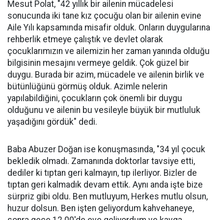
Mesut Polat, "42 yıllık bir ailenin mücadelesi
sonucunda iki tane kız çocuğu olan bir ailenin evine
Aile Yılı kapsamında misafir olduk. Onların duygularına
rehberlik etmeye çalıştık ve devlet olarak
çocuklarımızın ve ailemizin her zaman yanında olduğu
bilgisinin mesajını vermeye geldik. Çok güzel bir
duygu. Burada bir azim, mücadele ve ailenin birlik ve
bütünlüğünü görmüş olduk. Azimle nelerin
yapılabildiğini, çocukların çok önemli bir duygu
olduğunu ve ailenin bu vesileyle büyük bir mutluluk
yaşadığını gördük" dedi.
Baba Abuzer Doğan ise konuşmasında, "34 yıl çocuk
bekledik olmadı. Zamanında doktorlar tavsiye etti,
dediler ki tıptan geri kalmayın, tıp ilerliyor. Bizler de
tıptan geri kalmadık devam ettik. Aynı anda işte bize
sürpriz gibi oldu. Ben mutluyum, Herkes mutlu olsun,
huzur dolsun. Ben işten geliyordum kahvehaneye,
sonra gece 12.00'de eve geliyordum ve kavga