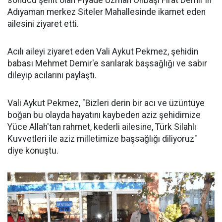
sonucu şehit olan Piyade Uzman Onbaşı Fırat Demir'in
Adıyaman merkez Siteler Mahallesinde ikamet eden
ailesini ziyaret etti.
Acılı aileyi ziyaret eden Vali Aykut Pekmez, şehidin
babası Mehmet Demir'e sarılarak başsağlığı ve sabır
dileyip acılarını paylaştı.
Vali Aykut Pekmez, "Bizleri derin bir acı ve üzüntüye
boğan bu olayda hayatını kaybeden aziz şehidimize
Yüce Allah'tan rahmet, kederli ailesine, Türk Silahlı
Kuvvetleri ile aziz milletimize başsağlığı diliyoruz"
diye konuştu.