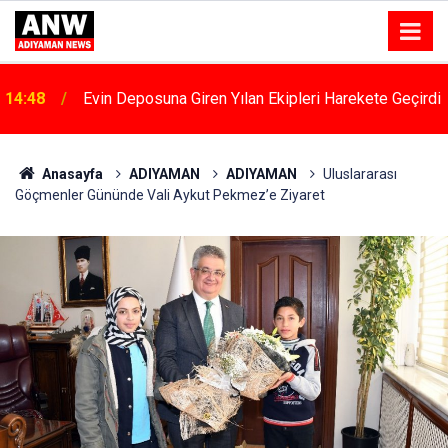
14:48
Evin Deposuna Giren Yılan Ekipleri Harekete Geçirdi
12:58
Adıyaman’da "halk Ve Güvenlik" Toplantıları Başladı
Anasayfa
ADIYAMAN
ADIYAMAN
Uluslararası
Göçmenler Gününde Vali Aykut Pekmez’e Ziyaret