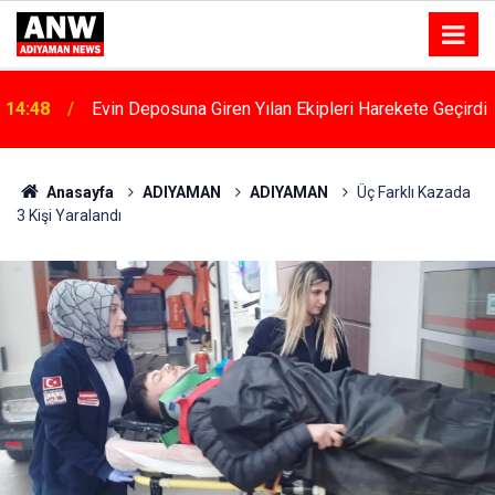
i
12:58
Adıyaman’da "halk Ve Güvenlik" Toplantıları Başladı
Anasayfa
ADIYAMAN
ADIYAMAN
Üç Farklı Kazada
3 Kişi Yaralandı