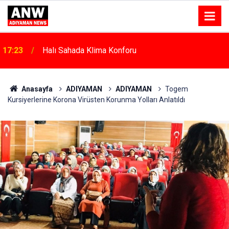
17:18
Depremde Azalan Derslik Sayısı Yeni Okullarla Arttı
Anasayfa
ADIYAMAN
ADIYAMAN
Togem
Kursiyerlerine Korona Virüsten Korunma Yolları Anlatıldı