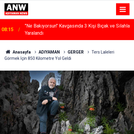
"Ne Bakıyorsun" Kavgasında 3 Kişi Bıçak ve Silahla
08:15
Yaralandı
14:48
Evin Deposuna Giren Yılan Ekipleri Harekete Geçirdi
Anasayfa
ADIYAMAN
GERGER
Ters Laleleri
Görmek İçin 850 Kilometre Yol Geldi