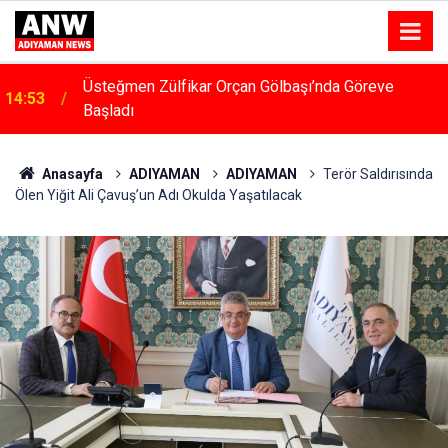
Üsteğmen Zülfikar Orçan Gölbaşı’nda Göreve
14:53
Başladı
14:48
Menfeze Çarpan Araç Sürücüsü Yaralandı
Anasayfa
ADIYAMAN
ADIYAMAN
Terör Saldırısında
Ölen Yiğit Ali Çavuş’un Adı Okulda Yaşatılacak