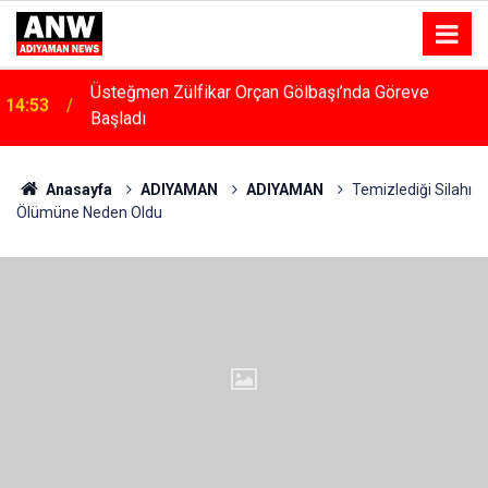
14:48
Menfeze Çarpan Araç Sürücüsü Yaralandı
Anasayfa
ADIYAMAN
ADIYAMAN
Temizlediği Silahı
Ölümüne Neden Oldu