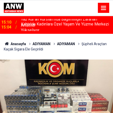
Kahta’da Kadınlara Özel Yaşam Ve Yüzme Merkezi
15:04
Yükseliyor
Anasayfa
ADIYAMAN
ADIYAMAN
Şüpheli Araçtan
Kaçak Sigara Ele Geçirildi