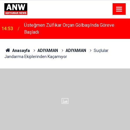
Üsteğmen Zülfikar Orçan Gölbaşı’nda Göreve
14:53
Başladı
14:48
Menfeze Çarpan Araç Sürücüsü Yaralandı
Anasayfa
ADIYAMAN
ADIYAMAN
Suçlular
Jandarma Ekiplerinden Kaçamıyor