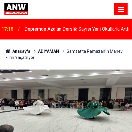
17:18
Depremde Azalan Derslik Sayısı Yeni Okullarla Arttı
Anasayfa
ADIYAMAN
Samsat’ta Ramazan’ın Manevi
İklimi Yaşatılıyor