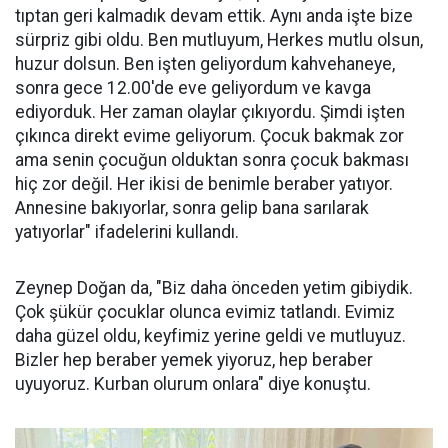
tıptan geri kalmadık devam ettik. Aynı anda işte bize
sürpriz gibi oldu. Ben mutluyum, Herkes mutlu olsun,
huzur dolsun. Ben işten geliyordum kahvehaneye,
sonra gece 12.00'de eve geliyordum ve kavga
ediyorduk. Her zaman olaylar çıkıyordu. Şimdi işten
çıkınca direkt evime geliyorum. Çocuk bakmak zor
ama senin çocuğun olduktan sonra çocuk bakması
hiç zor değil. Her ikisi de benimle beraber yatıyor.
Annesine bakıyorlar, sonra gelip bana sarılarak
yatıyorlar" ifadelerini kullandı.
Zeynep Doğan da, "Biz daha önceden yetim gibiydik.
Çok şükür çocuklar olunca evimiz tatlandı. Evimiz
daha güzel oldu, keyfimiz yerine geldi ve mutluyuz.
Bizler hep beraber yemek yiyoruz, hep beraber
uyuyoruz. Kurban olurum onlara" diye konuştu.