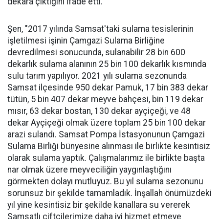
dekara çıktığını ifade etti.
Şen, "2017 yılında Samsat'taki sulama tesislerinin
işletilmesi işinin Çamgazi Sulama Birliğine
devredilmesi sonucunda, sulanabilir 28 bin 600
dekarlık sulama alanının 25 bin 100 dekarlık kısmında
sulu tarım yapılıyor. 2021 yılı sulama sezonunda
Samsat ilçesinde 950 dekar Pamuk, 17 bin 383 dekar
tütün, 5 bin 407 dekar meyve bahçesi, bin 119 dekar
mısır, 63 dekar bostan, 130 dekar ayçiçeği, ve 48
dekar Ayçiçeği olmak üzere toplam 25 bin 100 dekar
arazi sulandı. Samsat Pompa İstasyonunun Çamgazi
Sulama Birliği bünyesine alınması ile birlikte kesintisiz
olarak sulama yaptık. Çalışmalarımız ile birlikte başta
nar olmak üzere meyveciliğin yaygınlaştığını
görmekten dolayı mutluyuz. Bu yıl sulama sezonunu
sorunsuz bir şekilde tamamladık. İnşallah önümüzdeki
yıl yine kesintisiz bir şekilde kanallara su vererek
Samsatlı çiftçilerimize daha iyi hizmet etmeye