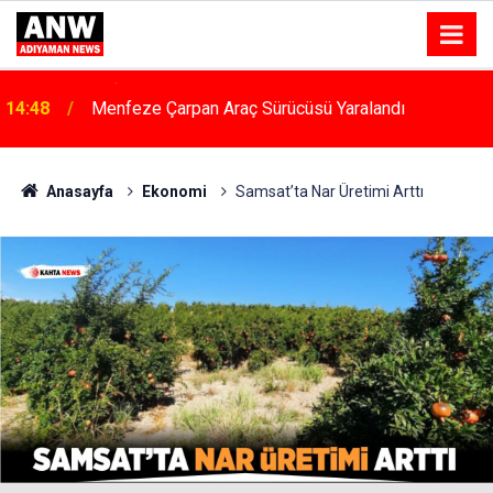
14:48
Menfeze Çarpan Araç Sürücüsü Yaralandı
Anasayfa
Ekonomi
Samsat’ta Nar Üretimi Arttı