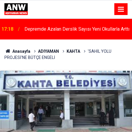
17:18
Depremde Azalan Derslik Sayısı Yeni Okullarla Arttı
Anasayfa
ADIYAMAN
KAHTA
'SAHİL YOLU
PROJESİ'NE BÜTÇE ENGELİ