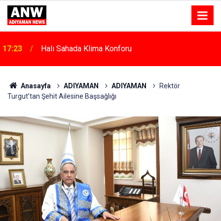
17:18
Depremde Azalan Derslik Sayısı Yeni Okullarla Arttı
Anasayfa
ADIYAMAN
ADIYAMAN
Rektör
Turgut’tan Şehit Ailesine Başsağlığı