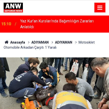
Yaz Kur’an Kursları’nda Bağımlılığın Zararları
15:10
Anlatıldı
Kahta’da Kadınlara Özel Yaşam Ve Yüzme Merkezi
15:04
Yükseliyor
Anasayfa
ADIYAMAN
ADIYAMAN
Motosiklet
Otomobile Arkadan Çarptı: 1 Yaralı