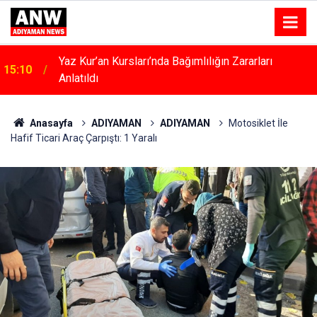
Kahta’da Kadınlara Özel Yaşam Ve Yüzme Merkezi
15:04
Yükseliyor
Anasayfa
ADIYAMAN
ADIYAMAN
Motosiklet İle
Hafif Ticari Araç Çarpıştı: 1 Yaralı